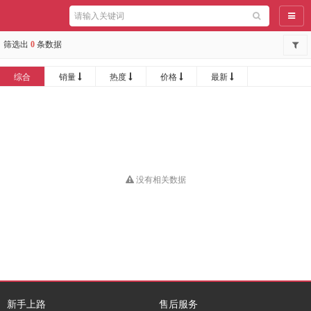
导航
筛选出
0
条数据
综合
销量
热度
价格
最新
没有相关数据
新手上路
售后服务