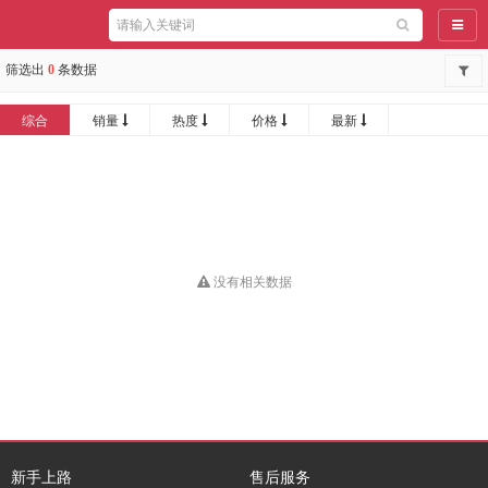
导航
筛选出
0
条数据
综合
销量
热度
价格
最新
没有相关数据
新手上路
售后服务