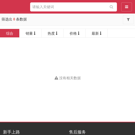
导航
筛选出
0
条数据
综合
销量
热度
价格
最新
没有相关数据
新手上路
售后服务