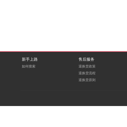
DBAPPSECURITY
deepin
EDUOFFICE
eFound
E人E本
FITOUCH
GCHV
GODEYE
新手上路
售后服务
如何搜索
退换货政策
Greenwear
GREVOL
退换货流程
退换货原则
HOOPOE
HOREN
Huanghe
ICARTRIDGE
LEADCOM
LEXY
macrosan
maxhub