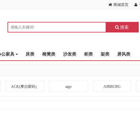
商城首页
搜索
办公家具
床类
椅凳类
沙发类
柜类
架类
屏风类
ACK(摩尔斯码）
aigo
AIRBURG
ARRIVEBOARD
A度
BANGDA
BLACKSHIELDS
BOTC
BOXLIGHT
CKZN
CUBESPACE DESIGN
CZUR