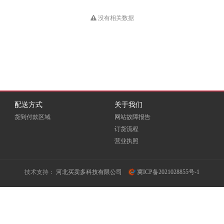
HUB
Dious
DONVIEW
Double A
没有相关数据
EKSI
ELOAM
EMC
Fovatt
FUI
Fujixerox
Goldencis
GREAT WALL
Great Wall 长城
配送方式
关于我们
货到付款区域
网站故障报告
GXIN
H3C
HEWORK
订货流程
营业执照
HORION
HOSEN
HPE
ICSP
INFOCUS
iTeaQ
技术支持：
河北买卖多科技有限公司
冀ICP备2021028855号-1
LIFAair
LMFU
LP
Meidi
MICROTEK
MINDHUB