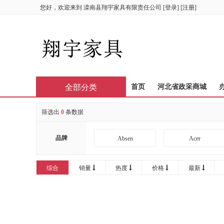
您好，欢迎来到
滦南县翔宇家具有限责任公司
[
登录
] [
注册
]
全部分类
首页
河北省政采商城
筛选出
0
条数据
品牌
Absen
Acer
AOC
APHRODITE
综合
销量
热度
价格
最新
Bintran
BJB
CIRIC
CISCO