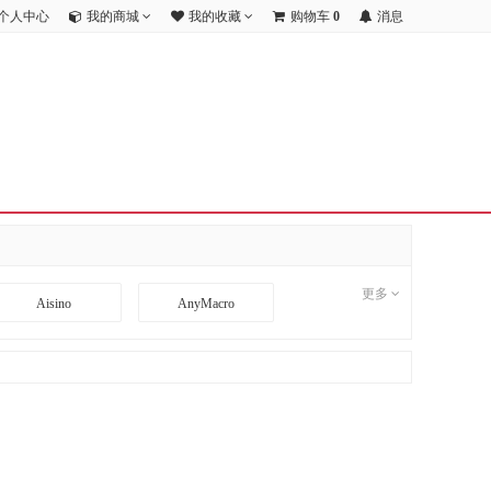
个人中心
我的商城
我的收藏
购物车
0
消息
更多
Aisino
AnyMacro
BD
BDCOM
CI
CimFAX
DA TANG
Danacoid