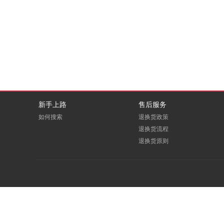
DBAPPSECURITY
deepin
EDUOFFICE
eFound
E人E本
FITOUCH
GCHV
GODEYE
新手上路
售后服务
如何搜索
退换货政策
Greenwear
GREVOL
退换货流程
退换货原则
HOOPOE
HOREN
Huanghe
ICARTRIDGE
LEADCOM
LEXY
macrosan
maxhub