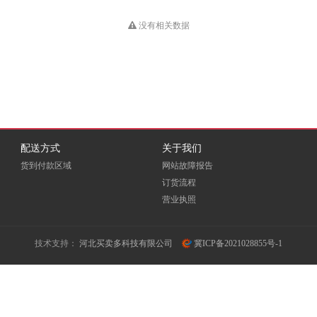
HUB
Dious
DONVIEW
Double A
没有相关数据
EKSI
ELOAM
EMC
Fovatt
FUI
Fujixerox
Goldencis
GREAT WALL
Great Wall 长城
配送方式
关于我们
货到付款区域
网站故障报告
GXIN
H3C
HEWORK
订货流程
营业执照
HORION
HOSEN
HPE
ICSP
INFOCUS
iTeaQ
技术支持：
河北买卖多科技有限公司
冀ICP备2021028855号-1
LIFAair
LMFU
LP
Meidi
MICROTEK
MINDHUB