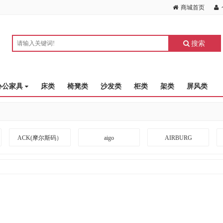
商城首页
搜索
办公家具
床类
椅凳类
沙发类
柜类
架类
屏风类
ACK(摩尔斯码）
aigo
AIRBURG
ARRIVEBOARD
A度
BANGDA
BLACKSHIELDS
BOTC
BOXLIGHT
CKZN
CUBESPACE DESIGN
CZUR