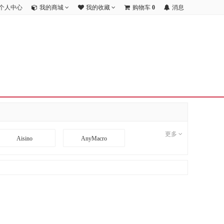
个人中心
我的商城
我的收藏
购物车
0
消息
更多
Aisino
AnyMacro
BD
BDCOM
CI
CimFAX
DA TANG
Danacoid