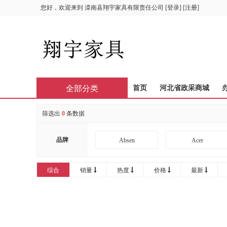
您好，欢迎来到
滦南县翔宇家具有限责任公司
[
登录
] [
注册
]
全部分类
首页
河北省政采商城
筛选出
0
条数据
品牌
Absen
Acer
AOC
APHRODITE
综合
销量
热度
价格
最新
Bintran
BJB
CIRIC
CISCO