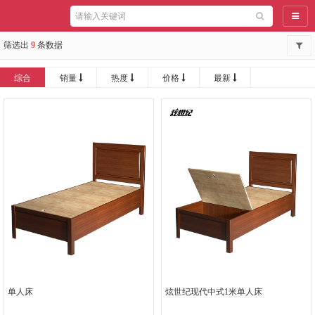
导航
筛选出
9
条数据
综合
销量
热度
价格
最新
单人床
炫世纪现代中式1米单人床