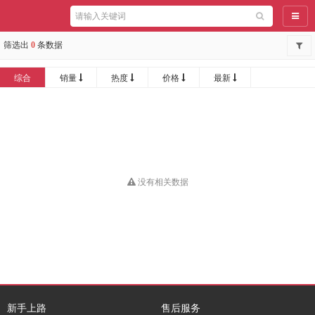
导航
筛选出
0
条数据
综合
销量
热度
价格
最新
没有相关数据
新手上路
售后服务