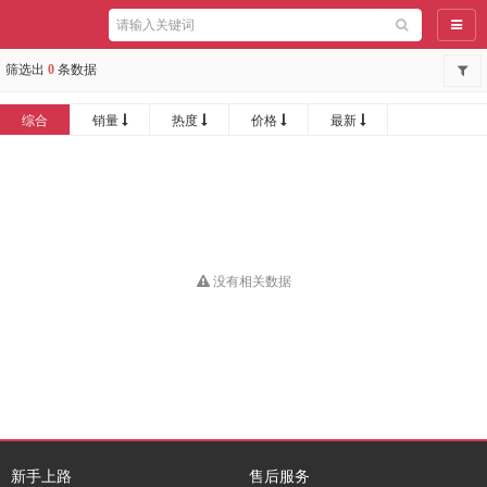
导航
筛选出
0
条数据
综合
销量
热度
价格
最新
没有相关数据
新手上路
售后服务