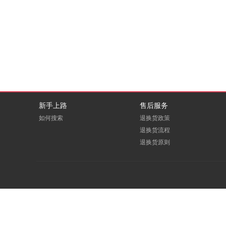
DBAPPSECURITY
deepin
EDUOFFICE
eFound
E人E本
FITOUCH
GCHV
GODEYE
新手上路
售后服务
如何搜索
退换货政策
Greenwear
GREVOL
退换货流程
退换货原则
HOOPOE
HOREN
Huanghe
ICARTRIDGE
LEADCOM
LEXY
macrosan
maxhub