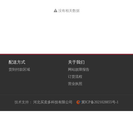
HUB
Dious
DONVIEW
Double A
没有相关数据
EKSI
ELOAM
EMC
Fovatt
FUI
Fujixerox
Goldencis
GREAT WALL
Great Wall 长城
配送方式
关于我们
货到付款区域
网站故障报告
GXIN
H3C
HEWORK
订货流程
营业执照
HORION
HOSEN
HPE
ICSP
INFOCUS
iTeaQ
技术支持：
河北买卖多科技有限公司
冀ICP备2021028855号-1
LIFAair
LMFU
LP
Meidi
MICROTEK
MINDHUB