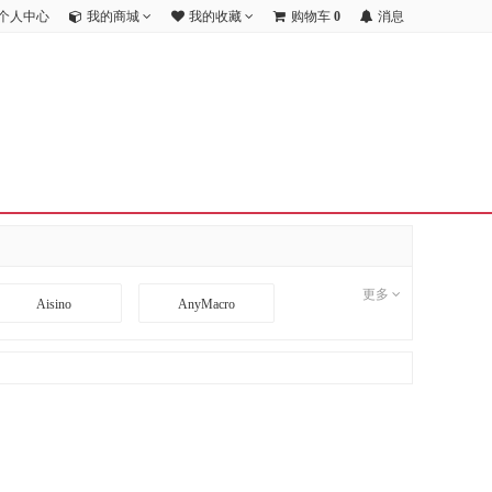
个人中心
我的商城
我的收藏
购物车
0
消息
更多
Aisino
AnyMacro
BD
BDCOM
CI
CimFAX
DA TANG
Danacoid