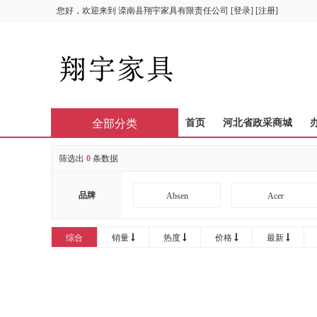
您好，欢迎来到
滦南县翔宇家具有限责任公司
[
登录
] [
注册
]
全部分类
首页
河北省政采商城
筛选出
0
条数据
品牌
Absen
Acer
AOC
APHRODITE
综合
销量
热度
价格
最新
Bintran
BJB
CIRIC
CISCO