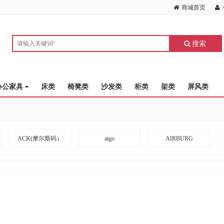
商城首页
搜索
办公家具
床类
椅凳类
沙发类
柜类
架类
屏风类
ACK(摩尔斯码）
aigo
AIRBURG
ARRIVEBOARD
A度
BANGDA
BLACKSHIELDS
BOTC
BOXLIGHT
CKZN
CUBESPACE DESIGN
CZUR