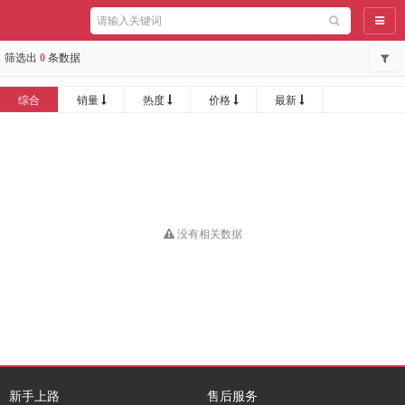
导航
筛选出
0
条数据
综合
销量
热度
价格
最新
没有相关数据
新手上路
售后服务