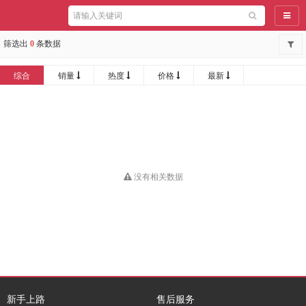
导航
筛选出
0
条数据
综合
销量
热度
价格
最新
没有相关数据
新手上路
售后服务