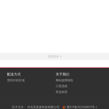
加载更多
配送方式
关于我们
货到付款区域
网站故障报告
订货流程
营业执照
技术支持：
河北买卖多科技有限公司
冀ICP备2021028855号-1