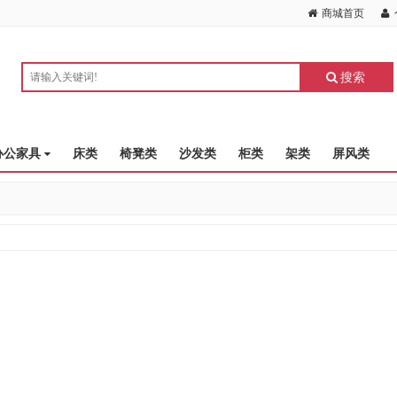
商城首页
搜索
办公家具
床类
椅凳类
沙发类
柜类
架类
屏风类