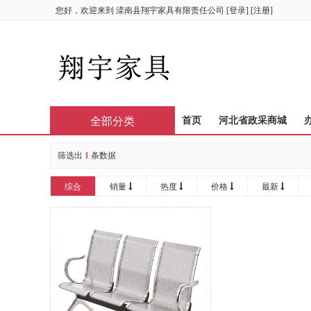
您好，欢迎来到
滦南县翔宇家具有限责任公司
[
登录
] [
注册
]
全部分类
首页
河北省政采商城
筛选出
1
条数据
综合
销量
热度
价格
最新