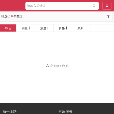
导航
筛选出
0
条数据
综合
销量
热度
价格
最新
没有相关数据
新手上路
售后服务