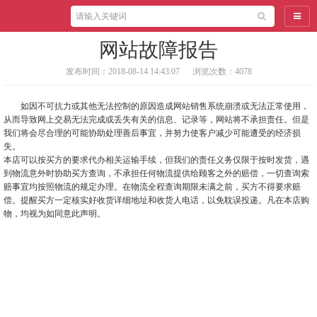
导航
网站故障报告
发布时间：2018-08-14 14:43:07
浏览次数：4078
如因不可抗力或其他无法控制的原因造成网站销售系统崩溃或无法正常使用，
从而导致网上交易无法完成或丢失有关的信息、记录等，网站将不承担责任。但是
我们将会尽合理的可能协助处理善后事宜，并努力使客户减少可能遭受的经济损
失。
本店可以按买方的要求代办相关运输手续，但我们的责任义务仅限于按时发货，遇
到物流意外时协助买方查询，不承担任何物流提供给顾客之外的赔偿，一切查询索
赔事宜均按照物流的规定办理。在物流全程查询期限未满之前，买方不得要求赔
偿。提醒买方一定核实好收货详细地址和收货人电话，以免耽误投递。凡在本店购
物，均视为如同意此声明。